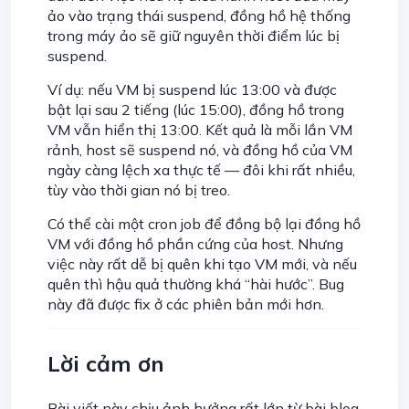
ảo vào trạng thái suspend, đồng hồ hệ thống
trong máy ảo sẽ giữ nguyên thời điểm lúc bị
suspend.
Ví dụ: nếu VM bị suspend lúc 13:00 và được
bật lại sau 2 tiếng (lúc 15:00), đồng hồ trong
VM vẫn hiển thị 13:00. Kết quả là mỗi lần VM
rảnh, host sẽ suspend nó, và đồng hồ của VM
ngày càng lệch xa thực tế — đôi khi rất nhiều,
tùy vào thời gian nó bị treo.
Có thể cài một cron job để đồng bộ lại đồng hồ
VM với đồng hồ phần cứng của host. Nhưng
việc này rất dễ bị quên khi tạo VM mới, và nếu
quên thì hậu quả thường khá “hài hước”. Bug
này đã được fix ở các phiên bản mới hơn.
Lời cảm ơn
Bài viết này chịu ảnh hưởng rất lớn từ bài blog