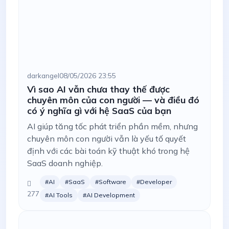
darkangel
08/05/2026 23:55
Vì sao AI vẫn chưa thay thế được
chuyên môn của con người — và điều đó
có ý nghĩa gì với hệ SaaS của bạn
AI giúp tăng tốc phát triển phần mềm, nhưng
chuyên môn con người vẫn là yếu tố quyết
định với các bài toán kỹ thuật khó trong hệ
SaaS doanh nghiệp.
#AI
#SaaS
#Software
#Developer
277
#AI Tools
#AI Development