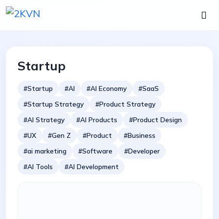
Startup
#Startup
#AI
#AI Economy
#SaaS
#Startup Strategy
#Product Strategy
#AI Strategy
#AI Products
#Product Design
#UX
#Gen Z
#Product
#Business
#ai marketing
#Software
#Developer
#AI Tools
#AI Development