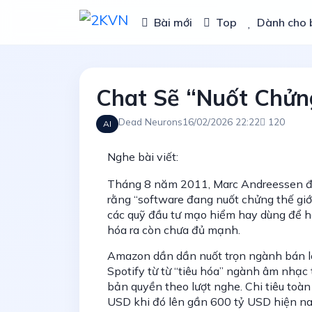
Bài mới
Top
Dành cho 
Chat Sẽ “Nuốt Chửn
Dead Neurons
16/02/2026 22:22
120
AI
Nghe bài viết:
Tháng 8 năm 2011, Marc Andreessen đăn
rằng “software đang nuốt chửng thế giới
các quỹ đầu tư mạo hiểm hay dùng để 
hóa ra còn chưa đủ mạnh.
Amazon dần dần nuốt trọn ngành bán lẻ
Spotify từ từ “tiêu hóa” ngành âm nhạc 
bản quyền theo lượt nghe. Chi tiêu to
USD khi đó lên gần 600 tỷ USD hiện na