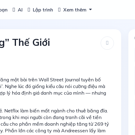
bạn
AI
Lập trình
Xem thêm
g” Thế Giới
g một bài trên Wall Street Journal tuyên bố
”. Nghe lúc đó giống kiểu câu nói cường điệu mà
hợp lý hóa định giá danh mục của mình — nhưng
. Netflix làm biến mất ngành cho thuê băng đĩa.
trong khi mọi người còn đang tranh cãi về tiền
àn cầu cho phần mềm doanh nghiệp tăng từ 269 tỷ
y. Phần lớn các công ty mà Andreessen lấy làm