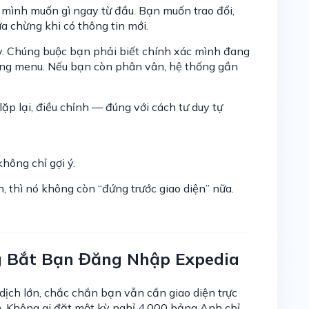
 mình muốn gì ngay từ đầu. Bạn muốn trao đổi,
ữa chừng khi có thông tin mới.
ày. Chúng buộc bạn phải biết chính xác mình đang
 đúng menu. Nếu bạn còn phân vân, hệ thống gần
ặp lại, điều chỉnh — đúng với cách tư duy tự
không chỉ gợi ý.
ạn, thì nó không còn “đứng trước giao diện” nữa.
g Bắt Bạn Đăng Nhập Expedia
dịch lớn, chắc chắn bạn vẫn cần giao diện trực
h. Không ai đặt một kỳ nghỉ 4.000 bảng Anh chỉ