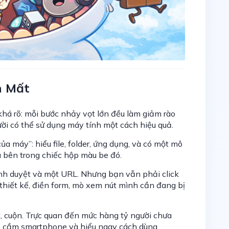
n Mất
 khá rõ: mỗi bước nhảy vọt lớn đều làm giảm rào
ời có thể sử dụng máy tính một cách hiệu quả.
a máy”: hiểu file, folder, ứng dụng, và có một mô
a bên trong chiếc hộp màu be đó.
ình duyệt và một URL. Nhưng bạn vẫn phải click
 thiết kế, điền form, mò xem nút mình cần đang bị
t, cuộn. Trực quan đến mức hàng tỷ người chưa
ể cầm smartphone và hiểu ngay cách dùng.