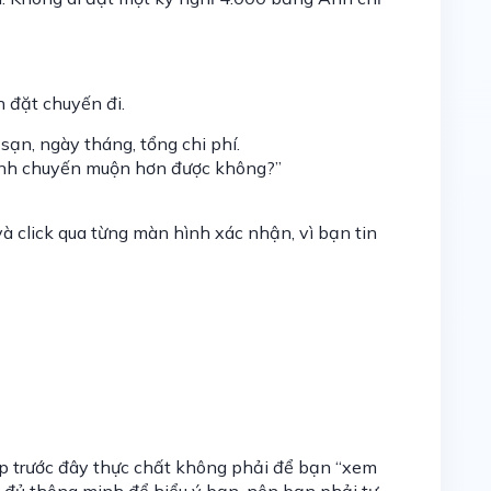
n đặt chuyến đi.
 sạn, ngày tháng, tổng chi phí.
mình chuyến muộn hơn được không?”
 click qua từng màn hình xác nhận, vì bạn tin
p trước đây thực chất không phải để bạn “xem
g đủ thông minh để hiểu ý bạn, nên bạn phải tự