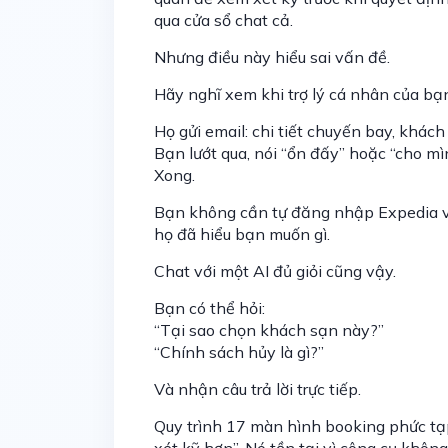
qua cửa sổ chat cả.
Nhưng điều này hiểu sai vấn đề.
Hãy nghĩ xem khi trợ lý cá nhân của bạ
Họ gửi email: chi tiết chuyến bay, khách
Bạn lướt qua, nói “ổn đấy” hoặc “cho 
Xong.
Bạn không cần tự đăng nhập Expedia và
họ đã hiểu bạn muốn gì.
Chat với một AI đủ giỏi cũng vậy.
Bạn có thể hỏi:
“Tại sao chọn khách sạn này?”
“Chính sách hủy là gì?”
Và nhận câu trả lời trực tiếp.
Quy trình 17 màn hình booking phức tạ
xét kỹ hơn”. Nó tồn tại vì công cụ khôn