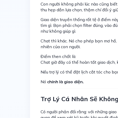
Con người không phải lúc nào cũng biết
thu hẹp dần lựa chọn, thậm chí đổi ý gi
Giao diện truyền thống rất tệ ở điểm n
tìm gì. Bạn phải chọn filter đúng, vào
như không giúp gì.
Chat thì khác. Nó cho phép bạn mơ hồ, l
nhiên của con người.
Điểm then chốt là:
Chat giờ đây có thể hoàn tất giao dịch, 
Nếu trợ lý có thể đặt lịch cắt tóc cho b
Nó
chính là giao diện.
Trợ Lý Cá Nhân Sẽ Khôn
Có người phản đối rằng: với những giao 
quan để xem xét kỹ trước khi quyết địn