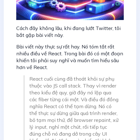
Cách đây không lâu, khi đang lướt Twitter, tôi
bắt gặp bài viết này.
Bài viết này thực sự rất hay. Nó tóm tắt rất
nhiều điều về React. Trong bài đó có một đoạn
khiến tôi phải suy nghĩ và muốn tìm hiểu sâu
hơn về React.
React cuối cùng đã thoát khỏi sự phụ
thuộc vào JS call stack. Thay vì render
theo kiểu đệ quy, giờ đây nó lặp qua
các fiber từng cái một. Và điều đó đồng
nghĩa React có thể tạm dừng. Nó có
thể thực sự dừng giữa quá trình render,
bỏ tạm mọi thứ, để browser repaint, xử
lý input, nghỉ một chút, rồi tiếp tục
đúng chỗ nó đang dở trong cây UI