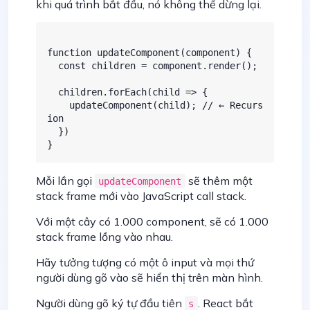
khi quá trình bắt đầu, nó không thể dừng lại.
function updateComponent(component) {

  const children = component.render();

  children.forEach(child => {

    updateComponent(child); // ← Recurs
ion

  })

Mỗi lần gọi
sẽ thêm một
updateComponent
stack frame mới vào JavaScript call stack.
Với một cây có 1.000 component, sẽ có 1.000
stack frame lồng vào nhau.
Hãy tưởng tượng có một ô input và mọi thứ
người dùng gõ vào sẽ hiển thị trên màn hình.
Người dùng gõ ký tự đầu tiên
. React bắt
s