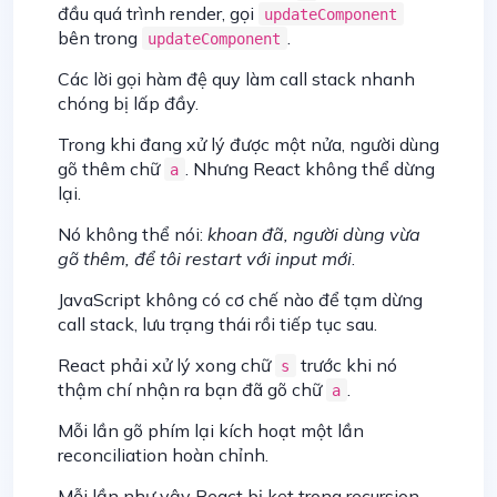
đầu quá trình render, gọi
updateComponent
bên trong
.
updateComponent
Các lời gọi hàm đệ quy làm call stack nhanh
chóng bị lấp đầy.
Trong khi đang xử lý được một nửa, người dùng
gõ thêm chữ
. Nhưng React không thể dừng
a
lại.
Nó không thể nói:
khoan đã, người dùng vừa
gõ thêm, để tôi restart với input mới
.
JavaScript không có cơ chế nào để tạm dừng
call stack, lưu trạng thái rồi tiếp tục sau.
React phải xử lý xong chữ
trước khi nó
s
thậm chí nhận ra bạn đã gõ chữ
.
a
Mỗi lần gõ phím lại kích hoạt một lần
reconciliation hoàn chỉnh.
Mỗi lần như vậy React bị kẹt trong recursion