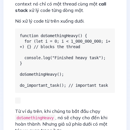
context nó chỉ có một thread cùng một
call
stack
xử lý code từng dòng một.
Nó xử lý code từ trên xuống dưới.
function doSomethingHeavy() {

  for (let i = 0; i < 1_000_000_000; i+
+) {} // blocks the thread

  console.log("Finished heavy task");

}

doSomethingHeavy();

do_important_task(); // important task
Từ ví dụ trên, khi chúng ta bắt đầu chạy
, nó sẽ chạy cho đến khi
doSomethingHeavy
hoàn thành. Nhưng giả sử phía dưới có một