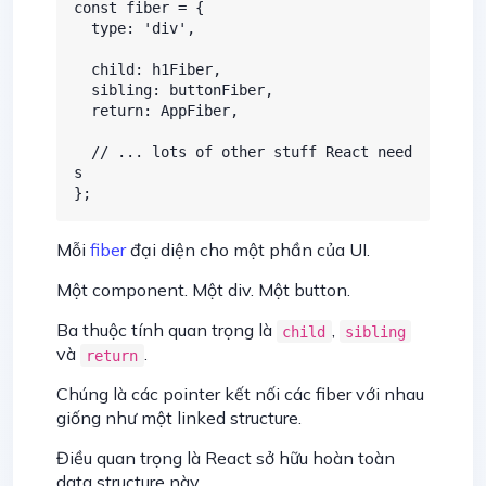
const fiber = {

  type: 'div',

  child: h1Fiber,

  sibling: buttonFiber,

  return: AppFiber,

  // ... lots of other stuff React need
s

Mỗi
fiber
đại diện cho một phần của UI.
Một component. Một div. Một button.
Ba thuộc tính quan trọng là
,
child
sibling
và
.
return
Chúng là các pointer kết nối các fiber với nhau
giống như một linked structure.
Điều quan trọng là React sở hữu hoàn toàn
data structure này.