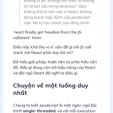
khổng lồ đó. Không còn kiểu “ôi không,
tôi bị kẹt sâu trong recursion”. Bạn
không thể bị kẹt nữa vì React không
dùng stack mặc định của JavaScript
nữa. Nó tự tạo stack của riêng mình.
“react finally got freedom from the JS
callstack”
hmm
Điều này khá thú vị vì: vấn đề gì với JS call
stack mà React phải loại bỏ nó?
Để hiểu giải pháp, trước tiên ta phải hiểu vấn
đề: điều gì đang cản trở hiệu năng của React
và đội ngũ React đã nghĩ ra điều gì.
Chuyện về một luồng duy
nhất
Chúng ta biết JavaScript là một ngôn ngữ lập
trình
single-threaded
, và với mỗi execution