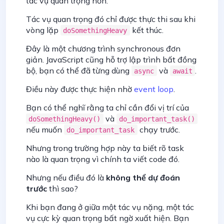
tác vụ quan trọng hơn.
Tác vụ quan trọng đó chỉ được thực thi sau khi
vòng lặp
kết thúc.
doSomethingHeavy
Đây là một chương trình synchronous đơn
giản. JavaScript cũng hỗ trợ lập trình bất đồng
bộ, bạn có thể đã từng dùng
và
.
async
await
Điều này được thực hiện nhờ
event loop
.
Bạn có thể nghĩ rằng ta chỉ cần đổi vị trí của
và
doSomethingHeavy()
do_important_task()
nếu muốn
chạy trước.
do_important_task
Nhưng trong trường hợp này ta biết rõ task
nào là quan trọng vì chính ta viết code đó.
Nhưng nếu điều đó là
không thể dự đoán
trước
thì sao?
Khi bạn đang ở giữa một tác vụ nặng, một tác
vụ cực kỳ quan trọng bất ngờ xuất hiện. Bạn