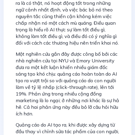
ra là có thật, nó hoạt động tốt trong những
ngữ cảnh nhất định, và việc bác bỏ nó theo
nguyên tắc cũng thiển cận không kém việc
chấp nhận nó một cách mù quáng. Điều quan
trọng là hiểu rõ AI thực sự làm tốt điều gì,
không làm tốt điều gì, và điều đó có ý nghĩa gì
đối với cách các thương hiệu nên triển khai nó.
Một nghiên cứu gần đây được công bố bởi các
nhà nghiên cứu tại NYU và Emory University
đưa ra một kết luận khiến nhiều giám đốc
sáng tạo khó chịu: quảng cáo hoàn toàn do AI
tạo ra vượt trội so với quảng cáo do con người
làm về tỷ lệ nhấp (click-through rate), lên tới
19%. Phản ứng trong nhiều cộng đồng
marketing là lo ngại; ở những nơi khác là sự hả
hê. Cả hai phản ứng này đều bỏ lỡ câu hỏi hữu
ích hơn.
Quảng cáo do AI tạo ra, khi được xây dựng từ
đầu thay vì chỉnh sửa tác phẩm của con người,