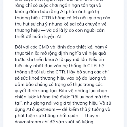
rằng chỉ có cuộc chơi ngắn hạn tồn tại và
không đảm bảo rằng AI phản ánh giá trị
thương hiệu. CTR không có ích nếu quảng cáo
thu hút sự chú ý nhưng kể sai câu chuyện về
thương hiệu — và đó là lý do con người cần
thiết để huấn luyện AI.
Đối với các CMO và lãnh đạo thiết kế, hàm ý
thực tiễn là: mở rộng định nghĩa về hiệu quả
trước khi triển khai AI ở quy mô lớn. Nếu tín
hiệu duy nhất đưa vào hệ thống là CTR, hệ
thống sẽ tối ưu cho CTR. Hãy bổ sung các chỉ
số sức khoẻ thương hiệu vào bộ đo lường và
đảm bảo chúng có trọng số thực trong các
quyết định sáng tạo. Bảo vệ những lựa chọn
chiến lược không thể được “tối ưu hoá mà tồn
tại”, như giọng nói và giá trị thương hiệu. Và sử
dụng AI ở upstream — để kiểm thử ý tưởng và
phát hiện sự không nhất quán — thay vì
downstream chỉ để sản xuất số lượng.