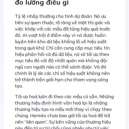
đo lường điều gì
Tỷ lệ nhấp thưởng cho tính dự đoán. Nó ưu
tiên sự quen thuộc, rõ ràng về mặt thị giác và
việc khớp với các mẫu đã từng hiệu quả trước
đó. AI vượt trội ở điểm này vì nó được huấn
luyện trên kho dữ liệu khổng lồ về hiệu suất
trong quá khứ. Chỉ cần cung cấp mục tiêu, tín
hiệu phản hồi và đủ dữ liệu, nó sẽ tối ưu theo
mục tiêu đó với độ nhất quán mà không đội
ngũ con người nào có thể sánh được. Và đó
chính là lý do các chỉ số hiệu suất không nên
trở thành trần giới hạn cho tham vọng sáng
tạo.
Tối ưu hoá luôn đi theo các mẫu có sẵn. Những
thương hiệu định hình văn hoá lại là những
thương hiệu tạo ra mẫu mới thay vì chạy theo
chúng. Hermès chưa bao giờ tối ưu hoá để trở
nên “liên quan”. Sự bền vững của thương hiệu
này đến từ sự từ chối cũng nhiều như từ việc