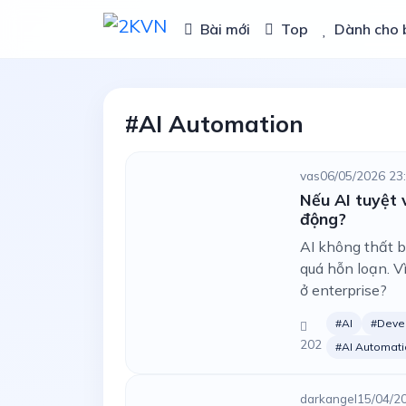
Bài mới
Top
Dành cho 
#AI Automation
vas
06/05/2026 23
Nếu AI tuyệt 
động?
AI không thất b
quá hỗn loạn. Vì
ở enterprise?
#AI
#Deve
202
#AI Automat
darkangel
15/04/2