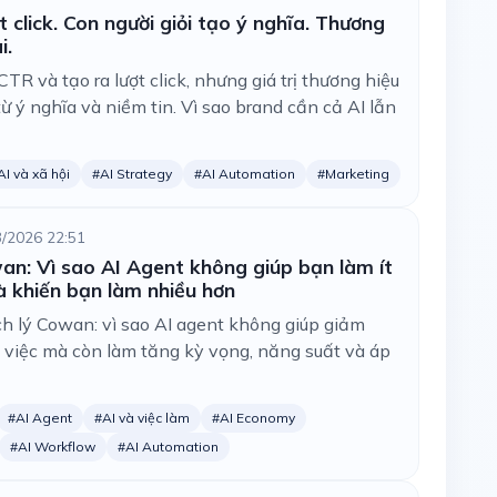
ợt click. Con người giỏi tạo ý nghĩa. Thương
i.
 CTR và tạo ra lượt click, nhưng giá trị thương hiệu
ừ ý nghĩa và niềm tin. Vì sao brand cần cả AI lẫn
AI và xã hội
#AI Strategy
#AI Automation
#Marketing
3/2026 22:51
an: Vì sao AI Agent không giúp bạn làm ít
 khiến bạn làm nhiều hơn
h lý Cowan: vì sao AI agent không giúp giảm
 việc mà còn làm tăng kỳ vọng, năng suất và áp
#AI Agent
#AI và việc làm
#AI Economy
#AI Workflow
#AI Automation