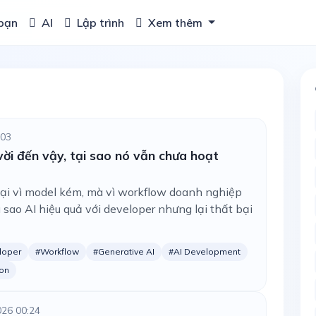
bạn
AI
Lập trình
Xem thêm
:03
vời đến vậy, tại sao nó vẫn chưa hoạt
ại vì model kém, mà vì workflow doanh nghiệp
 sao AI hiệu quả với developer nhưng lại thất bại
loper
#Workflow
#Generative AI
#AI Development
ion
026 00:24