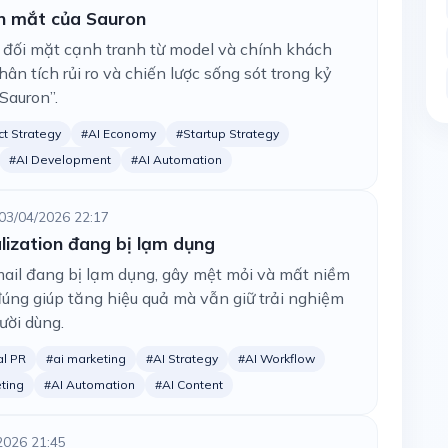
on mắt của Sauron
 đối mặt cạnh tranh từ model và chính khách
hân tích rủi ro và chiến lược sống sót trong kỷ
Sauron”.
t Strategy
#AI Economy
#Startup Strategy
#AI Development
#AI Automation
03/04/2026 22:17
lization đang bị lạm dụng
ail đang bị lạm dụng, gây mệt mỏi và mất niềm
đúng giúp tăng hiệu quả mà vẫn giữ trải nghiệm
ười dùng.
al PR
#ai marketing
#AI Strategy
#AI Workflow
ting
#AI Automation
#AI Content
2026 21:45