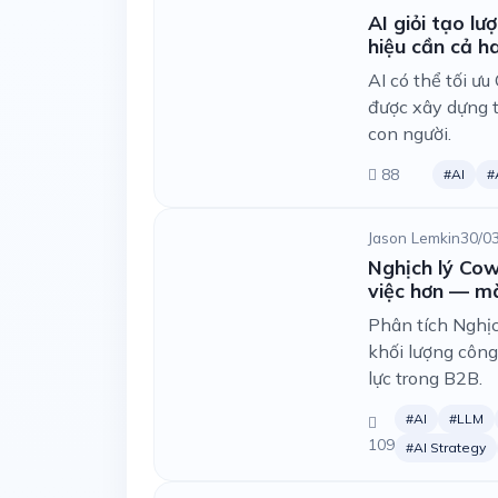
AI giỏi tạo lư
hiệu cần cả ha
AI có thể tối ưu
được xây dựng t
con người.
88
#AI
#
Jason Lemkin
30/0
Nghịch lý Cow
việc hơn — mà
Phân tích Nghịc
khối lượng công
lực trong B2B.
#AI
#LLM
109
#AI Strategy