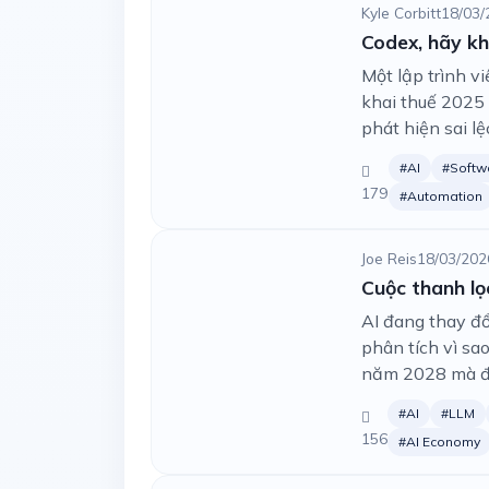
Kyle Corbitt
18/03/
Codex, hãy kh
Một lập trình v
khai thuế 2025 
phát hiện sai l
#AI
#Softw
179
#Automation
Joe Reis
18/03/202
Cuộc thanh lọ
AI đang thay đổ
phân tích vì sa
năm 2028 mà đã
#AI
#LLM
156
#AI Economy