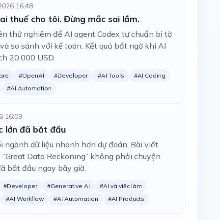
2026 16:48
ai thuế cho tôi. Đừng mắc sai lầm.
iên thử nghiệm để AI agent Codex tự chuẩn bị tờ
và so sánh với kế toán. Kết quả bất ngờ khi AI
ệch 20.000 USD.
are
#OpenAI
#Developer
#AI Tools
#AI Coding
#AI Automation
6 16:09
c lớn đã bắt đầu
i ngành dữ liệu nhanh hơn dự đoán. Bài viết
o “Great Data Reckoning” không phải chuyện
 bắt đầu ngay bây giờ.
#Developer
#Generative AI
#AI và việc làm
#AI Workflow
#AI Automation
#AI Products