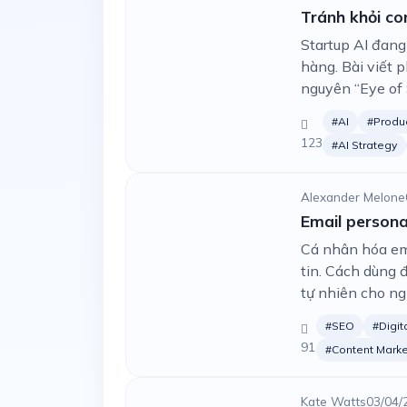
Tránh khỏi c
Startup AI đang
hàng. Bài viết p
nguyên “Eye of 
#AI
#Produc
123
#AI Strategy
Alexander Melone
Email persona
Cá nhân hóa em
tin. Cách dùng 
tự nhiên cho ng
#SEO
#Digit
91
#Content Marke
Kate Watts
03/04/