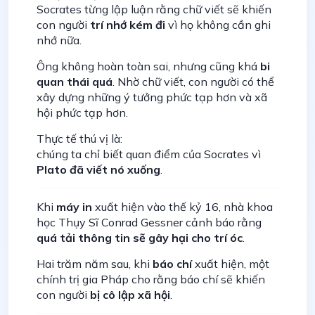
Socrates từng lập luận rằng chữ viết sẽ khiến
con người
trí nhớ kém đi
vì họ không cần ghi
nhớ nữa.
Ông không hoàn toàn sai, nhưng cũng khá
bi
quan thái quá
. Nhờ chữ viết, con người có thể
xây dựng những ý tưởng phức tạp hơn và xã
hội phức tạp hơn.
Thực tế thú vị là:
chúng ta chỉ biết quan điểm của Socrates vì
Plato đã viết nó xuống
.
Khi
máy in
xuất hiện vào thế kỷ 16, nhà khoa
học Thụy Sĩ Conrad Gessner cảnh báo rằng
quá tải thông tin sẽ gây hại cho trí óc
.
Hai trăm năm sau, khi
báo chí
xuất hiện, một
chính trị gia Pháp cho rằng báo chí sẽ khiến
con người
bị cô lập xã hội
.