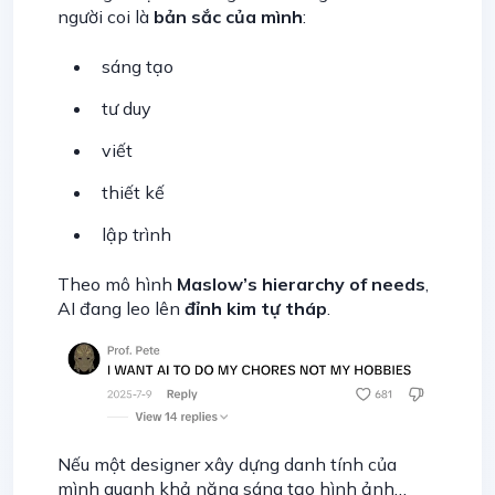
người coi là
bản sắc của mình
:
sáng tạo
tư duy
viết
thiết kế
lập trình
Theo mô hình
Maslow’s hierarchy of needs
,
AI đang leo lên
đỉnh kim tự tháp
.
Nếu một designer xây dựng danh tính của
mình quanh khả năng sáng tạo hình ảnh…