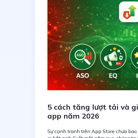
5 cách tăng lượt tải và 
app năm 2026
Sự cạnh tranh trên App Store chưa bao 
ai bất ngờ. Suốt một năm qua, chúng ta 