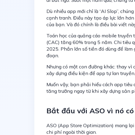
Dù nhiều app mới chỉ là “AI Slop”, chún
cạnh tranh. Điều này tạo áp lực lớn hơ
của bạn. Và đó chính là điều bài viết nà
Toán học của quảng cáo mobile truyền t
(CAC) tăng 60% trong 5 năm. Chi tiêu 
2025. Phần lớn số tiền đó dùng để làm
đoạn.
Nhưng có một con đường khác: thay vì 
xây dựng điều kiện để app tự lan truyền
Muốn vậy, bạn phải hiểu cách app tiêu
tăng trưởng ngay từ khi xây dựng sản 
Bắt đầu với ASO vì nó có
ASO (App Store Optimization) mang lại
chi phí ngoài thời gian.