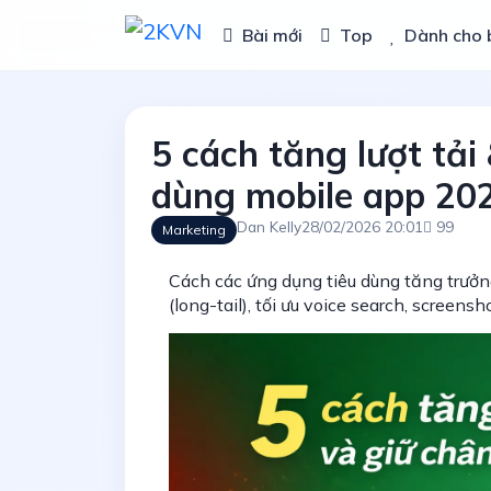
Bài mới
Top
Dành cho 
5 cách tăng lượt tải
dùng mobile app 20
Dan Kelly
28/02/2026 20:01
99
Marketing
Cách các ứng dụng tiêu dùng tăng trưởn
(long-tail), tối ưu voice search, screensh