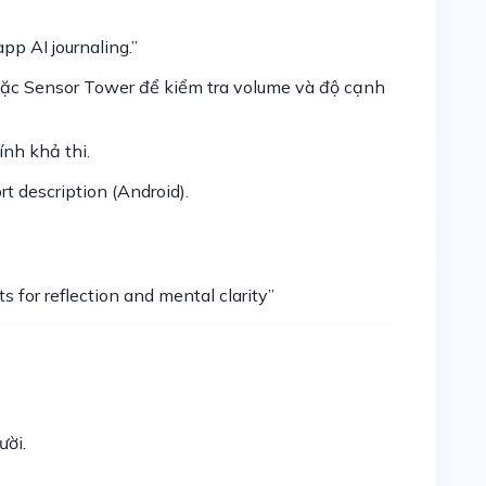
pp AI journaling.”
c Sensor Tower để kiểm tra volume và độ cạnh
ính khả thi.
rt description (Android).
ts for reflection and mental clarity”
ười.