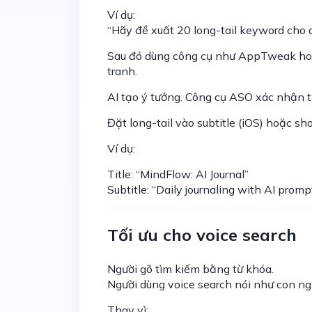
Ví dụ:
“Hãy đề xuất 20 long-tail keyword cho a
Sau đó dùng công cụ như AppTweak hoặ
tranh.
AI tạo ý tưởng. Công cụ ASO xác nhận t
Đặt long-tail vào subtitle (iOS) hoặc sho
Ví dụ:
Title: “MindFlow: AI Journal”
Subtitle: “Daily journaling with AI promp
Tối ưu cho voice search
Người gõ tìm kiếm bằng từ khóa.
Người dùng voice search nói như con ng
Thay vì: