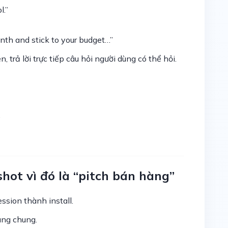
l.”
th and stick to your budget…”
 trả lời trực tiếp câu hỏi người dùng có thể hỏi.
”
ot vì đó là “pitch bán hàng”
ssion thành install.
ung chung.