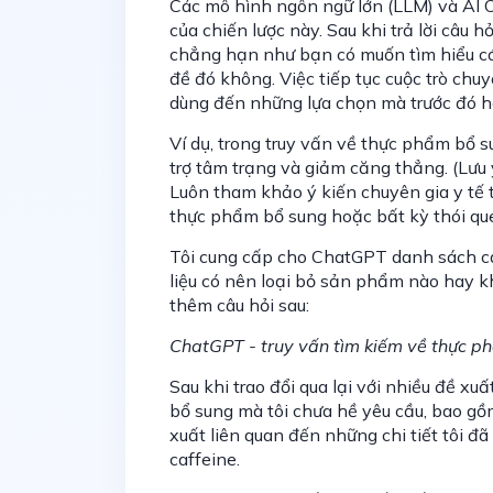
Các mô hình ngôn ngữ lớn (LLM) và AI 
của chiến lược này. Sau khi trả lời câu 
chẳng hạn như bạn có muốn tìm hiểu cá
đề đó không. Việc tiếp tục cuộc trò ch
dùng đến những lựa chọn mà trước đó họ
Ví dụ, trong truy vấn về thực phẩm bổ 
trợ tâm trạng và giảm căng thẳng. (Lưu
Luôn tham khảo ý kiến chuyên gia y tế t
thực phẩm bổ sung hoặc bất kỳ thói que
Tôi cung cấp cho ChatGPT danh sách cá
liệu có nên loại bỏ sản phẩm nào hay k
thêm câu hỏi sau:
ChatGPT - truy vấn tìm kiếm về thực p
Sau khi trao đổi qua lại với nhiều đề xuấ
bổ sung mà tôi chưa hề yêu cầu, bao gồ
xuất liên quan đến những chi tiết tôi đ
caffeine.