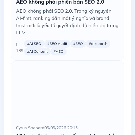
AEO không phải phiên bản SEO 2.0
AEO không phải SEO 2.0. Trong kỷ nguyên
AI-first, ranking dần mất ý nghĩa và brand
trust mới là yếu tố quyết định độ hiển thị trong
LLM.
#AI SEO
#SEO Audit
#SEO
#ai search
189
#AI Content
#AEO
Cyrus Shepard
05/05/2026 20:13