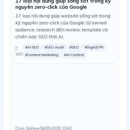
17 loại nội dung giúp sống sót trong kỷ
nguyên zero-click của Google
17 loại nội dung giúp website sống sót trong
kỷ nguyên zero-click của Google: từ owned
audience, research đến review, template và
chiến lược SEO thời AI.
#AI SEO
#SEO Audit
#SEO
#Digital PR
143
#Content Marketing
#AI Content
Chris Shirlow
04/05/2026 23:42