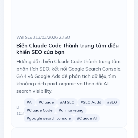
Will Scott
13/03/2026 23:58
Biến Claude Code thành trung tâm điều
khiển SEO của bạn
Hướng dẫn biến Claude Code thành trung tâm
phân tích SEO: kết nối Google Search Console,
GA4 và Google Ads để phân tích dữ liệu, tìm
khoảng cách paid-organic và theo dõi AI
search visibility.
#AI
#Claude
#AI SEO
#SEO Audit
#SEO
#Claude Code
#ai marketing
103
#google search console
#Claude AI