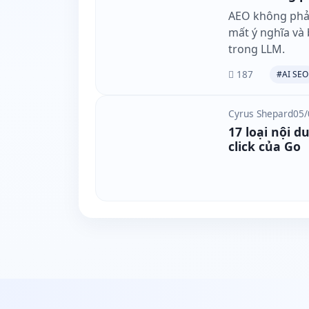
AEO không phải 
mất ý nghĩa và b
trong LLM.
187
#AI SEO
Cyrus Shepard
05/
17 loại nội d
click của Go