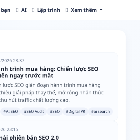
bạn
AI
Lập trình
Xem thêm
/2026 23:37
h trình mua hàng: Chiến lược SEO đang bị
 trước mắt
 lược SEO gián đoạn hành trình mua hàng bằng
 giải pháp thay thế, mở rộng nhận thức người
traffic chất lượng cao.
#AI SEO
#SEO Audit
#SEO
#Digital PR
#ai search
26 23:15
ải phiên bản SEO 2.0