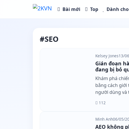
Bài mới
Top
Dành cho 
#SEO
Kelsey Jones
13/06
Gián đoạn hàn
bỏ quên ngay
Khám phá chiến
cách giới thiệu
dùng và thu hút 
112
Minh Anh
06/05/20
AEO không ph