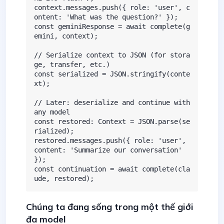
context.messages.push({ role: 'user', c
ontent: 'What was the question?' });

const geminiResponse = await complete(g
emini, context);

// Serialize context to JSON (for stora
ge, transfer, etc.)

const serialized = JSON.stringify(conte
xt);

// Later: deserialize and continue with 
any model

const restored: Context = JSON.parse(se
rialized);

restored.messages.push({ role: 'user', 
content: 'Summarize our conversation' 
});

const continuation = await complete(cla
ude, restored);
Chúng ta đang sống trong một thế giới
đa model