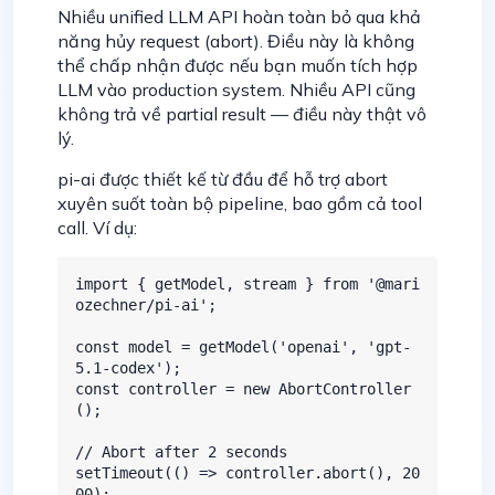
Nhiều unified LLM API hoàn toàn bỏ qua khả
năng hủy request (abort). Điều này là không
thể chấp nhận được nếu bạn muốn tích hợp
LLM vào production system. Nhiều API cũng
không trả về partial result — điều này thật vô
lý.
pi-ai được thiết kế từ đầu để hỗ trợ abort
xuyên suốt toàn bộ pipeline, bao gồm cả tool
call. Ví dụ:
import { getModel, stream } from '@mari
ozechner/pi-ai';

const model = getModel('openai', 'gpt-
5.1-codex');

const controller = new AbortController
();

// Abort after 2 seconds

setTimeout(() => controller.abort(), 20
00);
