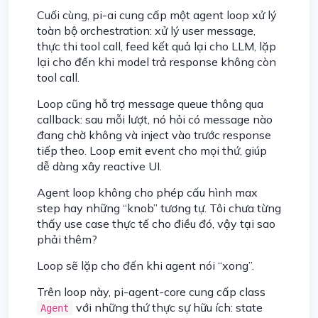
Cuối cùng, pi-ai cung cấp một agent loop xử lý
toàn bộ orchestration: xử lý user message,
thực thi tool call, feed kết quả lại cho LLM, lặp
lại cho đến khi model trả response không còn
tool call.
Loop cũng hỗ trợ message queue thông qua
callback: sau mỗi lượt, nó hỏi có message nào
đang chờ không và inject vào trước response
tiếp theo. Loop emit event cho mọi thứ, giúp
dễ dàng xây reactive UI.
Agent loop không cho phép cấu hình max
step hay những “knob” tương tự. Tôi chưa từng
thấy use case thực tế cho điều đó, vậy tại sao
phải thêm?
Loop sẽ lặp cho đến khi agent nói “xong”.
Trên loop này, pi-agent-core cung cấp class
với những thứ thực sự hữu ích: state
Agent