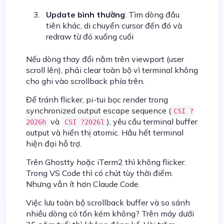
Update bình thường
: Tìm dòng đầu
tiên khác, di chuyển cursor đến đó và
redraw từ đó xuống cuối
Nếu dòng thay đổi nằm trên viewport (user
scroll lên), phải clear toàn bộ vì terminal không
cho ghi vào scrollback phía trên.
Để tránh flicker, pi-tui bọc render trong
synchronized output escape sequence (
CSI ?
và
), yêu cầu terminal buffer
2026h
CSI ?2026l
output và hiển thị atomic. Hầu hết terminal
hiện đại hỗ trợ.
Trên Ghostty hoặc iTerm2 thì không flicker.
Trong VS Code thì có chút tùy thời điểm.
Nhưng vẫn ít hơn Claude Code.
Việc lưu toàn bộ scrollback buffer và so sánh
nhiều dòng có tốn kém không? Trên máy dưới