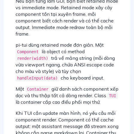
Nếu bạn từng làm GUI, bạn biết retained mode
vs immediate mode. Retained mode xây cây
component tồn tại xuyên frame, mỗi
component biết cách render và có thể cache
output. Immediate mode redraw toàn bộ mỗi
frame.
pi-tui dùng retained mode đơn giản. Một
là object có method
Component
trả về mảng string (mỗi dòng
render(width)
vừa viewport ngang, chứa ANSI escape code
cho màu và style) và tùy chọn
cho keyboard input.
handleInput(data)
Một
giữ danh sách component xếp
Container
dọc và thu thập tất cả dòng render. Class
TUI
là container cấp cao điều phối mọi thứ.
Khi TUI cần update màn hình, nó yêu cầu mỗi
component render. Component có thể cache
output: một assistant message đã stream xong
không cần parse markdown lại. Container thu