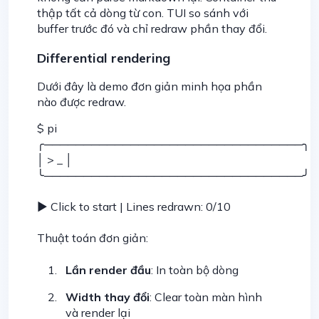
thập tất cả dòng từ con. TUI so sánh với
buffer trước đó và chỉ redraw phần thay đổi.
Differential rendering
Dưới đây là demo đơn giản minh họa phần
nào được redraw.
$ pi
╭─────────────────────────────────╮
│ > _ │
╰─────────────────────────────────╯
▶ Click to start | Lines redrawn: 0/10
Thuật toán đơn giản:
Lần render đầu
: In toàn bộ dòng
Width thay đổi
: Clear toàn màn hình
và render lại