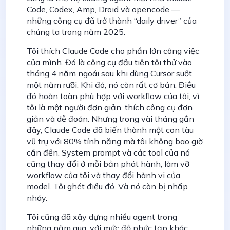
Code, Codex, Amp, Droid và opencode —
những công cụ đã trở thành “daily driver” của
chúng ta trong năm 2025.
Tôi thích Claude Code cho phần lớn công việc
của mình. Đó là công cụ đầu tiên tôi thử vào
tháng 4 năm ngoái sau khi dùng Cursor suốt
một năm rưỡi. Khi đó, nó còn rất cơ bản. Điều
đó hoàn toàn phù hợp với workflow của tôi, vì
tôi là một người đơn giản, thích công cụ đơn
giản và dễ đoán. Nhưng trong vài tháng gần
đây, Claude Code đã biến thành một con tàu
vũ trụ với 80% tính năng mà tôi không bao giờ
cần đến. System prompt và các tool của nó
cũng thay đổi ở mỗi bản phát hành, làm vỡ
workflow của tôi và thay đổi hành vi của
model. Tôi ghét điều đó. Và nó còn bị nhấp
nháy.
Tôi cũng đã xây dựng nhiều agent trong
những năm qua, với mức độ phức tạp khác