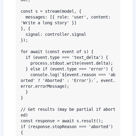
const s = stream(model, {

  messages: [{ role: 'user', content: 
'Write a long story' }]

}, {

  signal: controller.signal

});

for await (const event of s) {

  if (event.type === 'text_delta') {

    process.stdout.write(event.delta);

  } else if (event.type === 'error') {

    console.log(`${event.reason === 'ab
orted' ? 'Aborted' : 'Error'}:`, event.
error.errorMessage);

  }

}

// Get results (may be partial if abort
ed)

const response = await s.result();

if (response.stopReason === 'aborted') 
{
