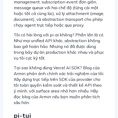
management, subscription event đơn giản,
message queue với hai chế độ (từng cái một
hoặc tất cả cùng lúc), xử lý attachment (image,
document), và abstraction transport cho phép
chạy agent trực tiếp hoặc qua proxy.
Tôi có hài lòng với pi-ai không? Phần lớn là có.
Như mọi unified API khác, abstraction không
bao giờ hoàn hảo. Nhưng nó đã được dùng
trong bảy dự án production khác nhau và phục
vụ tôi cực kỳ tốt.
Tại sao không dùng Vercel AI SDK? Blog của
Armin phản ánh chính xác trải nghiệm của tôi.
Xây dựng trực tiếp trên SDK của provider cho
tôi toàn quyền kiểm soát và thiết kế API theo
ý mình, với surface area nhỏ hơn nhiều. Hãy
đọc blog của Armin nếu bạn muốn phân tích
sâu hơn.
pi-tui