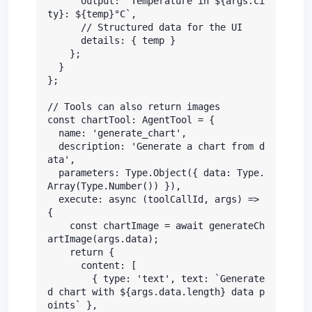
      output: `Temperature in ${args.ci
ty}: ${temp}°C`,

      // Structured data for the UI

      details: { temp }

    };

  }

};

// Tools can also return images

const chartTool: AgentTool = {

  name: 'generate_chart',

  description: 'Generate a chart from d
ata',

  parameters: Type.Object({ data: Type.
Array(Type.Number()) }),

  execute: async (toolCallId, args) => 
{

    const chartImage = await generateCh
artImage(args.data);

    return {

      content: [

        { type: 'text', text: `Generate
d chart with ${args.data.length} data p
oints` },
