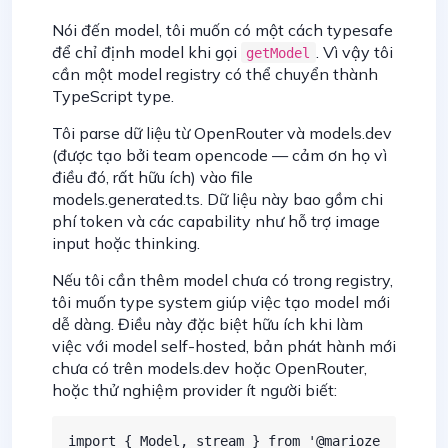
Nói đến model, tôi muốn có một cách typesafe
để chỉ định model khi gọi
. Vì vậy tôi
getModel
cần một model registry có thể chuyển thành
TypeScript type.
Tôi parse dữ liệu từ OpenRouter và models.dev
(được tạo bởi team opencode — cảm ơn họ vì
điều đó, rất hữu ích) vào file
models.generated.ts. Dữ liệu này bao gồm chi
phí token và các capability như hỗ trợ image
input hoặc thinking.
Nếu tôi cần thêm model chưa có trong registry,
tôi muốn type system giúp việc tạo model mới
dễ dàng. Điều này đặc biệt hữu ích khi làm
việc với model self-hosted, bản phát hành mới
chưa có trên models.dev hoặc OpenRouter,
hoặc thử nghiệm provider ít người biết:
import { Model, stream } from '@marioze