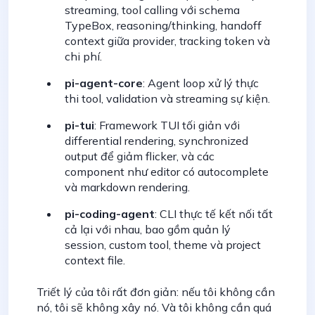
streaming, tool calling với schema
TypeBox, reasoning/thinking, handoff
context giữa provider, tracking token và
chi phí.
pi-agent-core
: Agent loop xử lý thực
thi tool, validation và streaming sự kiện.
pi-tui
: Framework TUI tối giản với
differential rendering, synchronized
output để giảm flicker, và các
component như editor có autocomplete
và markdown rendering.
pi-coding-agent
: CLI thực tế kết nối tất
cả lại với nhau, bao gồm quản lý
session, custom tool, theme và project
context file.
Triết lý của tôi rất đơn giản: nếu tôi không cần
nó, tôi sẽ không xây nó. Và tôi không cần quá