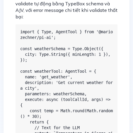
validate tự động bằng TypeBox schema và
AJV, với error message chi tiết khi validate thất
bại:
import { Type, AgentTool } from '@mario
zechner/pi-ai';

const weatherSchema = Type.Object({

  city: Type.String({ minLength: 1 }),

});

const weatherTool: AgentTool = {

  name: 'get_weather',

  description: 'Get current weather for 
a city',

  parameters: weatherSchema,

  execute: async (toolCallId, args) => 
{

    const temp = Math.round(Math.random
() * 30);

    return {

      // Text for the LLM
