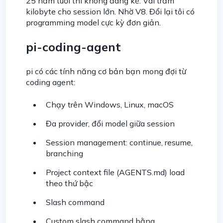
25 năm tuổi thì không đáng kể. Vài trăm
kilobyte cho session lớn. Nhờ V8. Đổi lại tôi có
programming model cực kỳ đơn giản.
pi-coding-agent
pi có các tính năng cơ bản bạn mong đợi từ
coding agent:
Chạy trên Windows, Linux, macOS
Đa provider, đổi model giữa session
Session management: continue, resume,
branching
Project context file (AGENTS.md) load
theo thứ bậc
Slash command
Custom slash command bằng