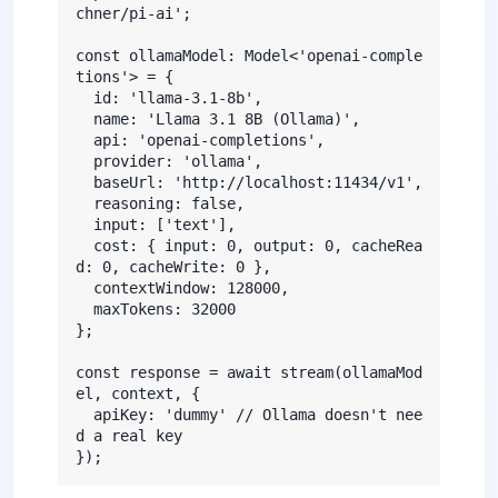
chner/pi-ai';

const ollamaModel: Model<'openai-comple
tions'> = {

  id: 'llama-3.1-8b',

  name: 'Llama 3.1 8B (Ollama)',

  api: 'openai-completions',

  provider: 'ollama',

  baseUrl: 'http://localhost:11434/v1',

  reasoning: false,

  input: ['text'],

  cost: { input: 0, output: 0, cacheRea
d: 0, cacheWrite: 0 },

  contextWindow: 128000,

  maxTokens: 32000

};

const response = await stream(ollamaMod
el, context, {

  apiKey: 'dummy' // Ollama doesn't nee
d a real key

});