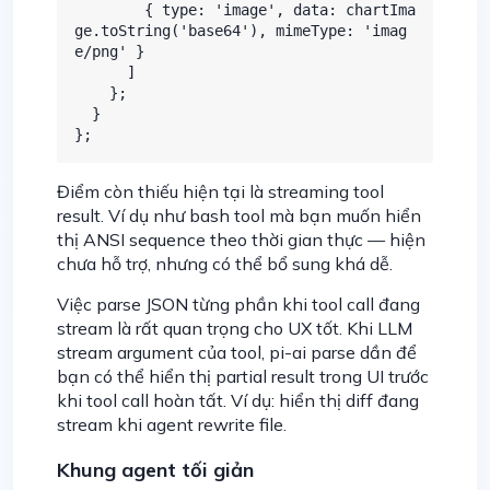
        { type: 'image', data: chartIma
ge.toString('base64'), mimeType: 'imag
e/png' }

      ]

    };

  }

};
Điểm còn thiếu hiện tại là streaming tool
result. Ví dụ như bash tool mà bạn muốn hiển
thị ANSI sequence theo thời gian thực — hiện
chưa hỗ trợ, nhưng có thể bổ sung khá dễ.
Việc parse JSON từng phần khi tool call đang
stream là rất quan trọng cho UX tốt. Khi LLM
stream argument của tool, pi-ai parse dần để
bạn có thể hiển thị partial result trong UI trước
khi tool call hoàn tất. Ví dụ: hiển thị diff đang
stream khi agent rewrite file.
Khung agent tối giản