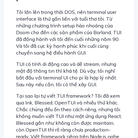
Tôi lớn lên trong thời DOS, nên terminal user
interface là thứ gắn liền với tuổi thơ tôi. Từ
những chương trình setup hào nhoáng của
Doom cho đến các sản phẩm của Borland, TUI
đã đồng hành với tôi đến cuối những năm 90.
Và tôi đã cực kỳ hạnh phúc khi cuối cùng
chuyển sang hệ điều hành GUI.
TUI có tính di động cao và dễ stream, nhưng
mật độ thông tin thì khá tệ. Dù vậy, tôi nghĩ
bắt đầu với terminal UI cho pi là hợp lý nhất.
Sau này nếu cần, tôi có thể xây GUI.
Tại sao lại tự viết TUI framework? Tôi đã xem
qua Ink, Blessed, OpenTUI và nhiều thứ khác.
Chắc chúng đều ổn theo cách riêng, nhưng tôi
không muốn viết TUI như một ứng dụng React.
Blessed gần như không còn được maintain,
còn OpenTUI thì rõ ràng chưa production-
ready. Viết framework riêng trên Node.js nghe