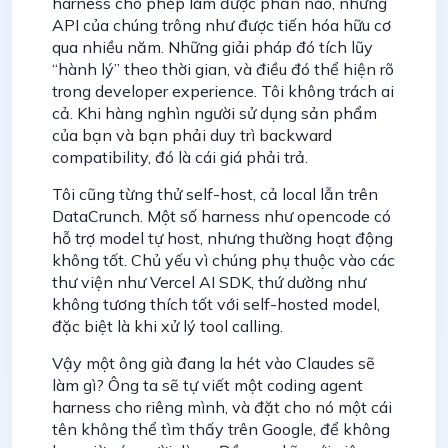
harness cho phép làm được phần nào, nhưng
API của chúng trông như được tiến hóa hữu cơ
qua nhiều năm. Những giải pháp đó tích lũy
“hành lý” theo thời gian, và điều đó thể hiện rõ
trong developer experience. Tôi không trách ai
cả. Khi hàng nghìn người sử dụng sản phẩm
của bạn và bạn phải duy trì backward
compatibility, đó là cái giá phải trả.
Tôi cũng từng thử self-host, cả local lẫn trên
DataCrunch. Một số harness như opencode có
hỗ trợ model tự host, nhưng thường hoạt động
không tốt. Chủ yếu vì chúng phụ thuộc vào các
thư viện như Vercel AI SDK, thứ dường như
không tương thích tốt với self-hosted model,
đặc biệt là khi xử lý tool calling.
Vậy một ông già đang la hét vào Claudes sẽ
làm gì? Ông ta sẽ tự viết một coding agent
harness cho riêng mình, và đặt cho nó một cái
tên không thể tìm thấy trên Google, để không