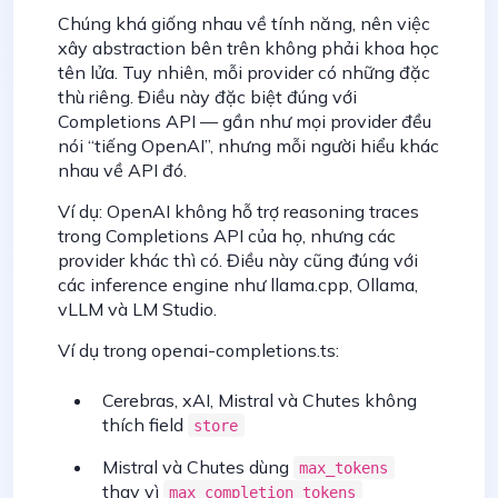
Chúng khá giống nhau về tính năng, nên việc
xây abstraction bên trên không phải khoa học
tên lửa. Tuy nhiên, mỗi provider có những đặc
thù riêng. Điều này đặc biệt đúng với
Completions API — gần như mọi provider đều
nói “tiếng OpenAI”, nhưng mỗi người hiểu khác
nhau về API đó.
Ví dụ: OpenAI không hỗ trợ reasoning traces
trong Completions API của họ, nhưng các
provider khác thì có. Điều này cũng đúng với
các inference engine như llama.cpp, Ollama,
vLLM và LM Studio.
Ví dụ trong openai-completions.ts:
Cerebras, xAI, Mistral và Chutes không
thích field
store
Mistral và Chutes dùng
max_tokens
thay vì
max_completion_tokens