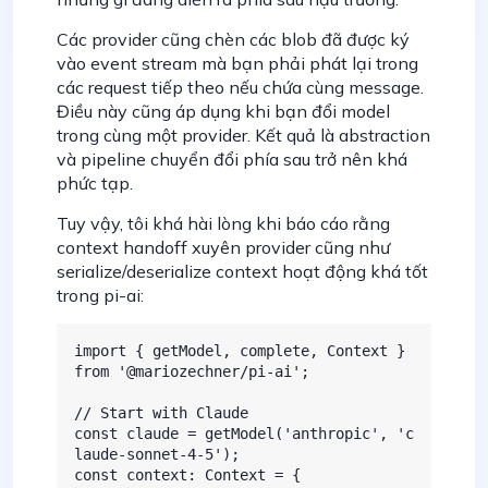
Các provider cũng chèn các blob đã được ký
vào event stream mà bạn phải phát lại trong
các request tiếp theo nếu chứa cùng message.
Điều này cũng áp dụng khi bạn đổi model
trong cùng một provider. Kết quả là abstraction
và pipeline chuyển đổi phía sau trở nên khá
phức tạp.
Tuy vậy, tôi khá hài lòng khi báo cáo rằng
context handoff xuyên provider cũng như
serialize/deserialize context hoạt động khá tốt
trong pi-ai:
import { getModel, complete, Context } 
from '@mariozechner/pi-ai';

// Start with Claude

const claude = getModel('anthropic', 'c
laude-sonnet-4-5');

const context: Context = {
