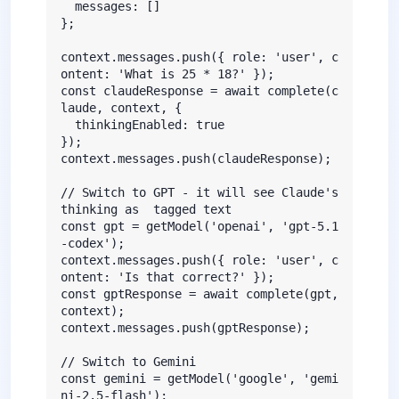
  messages: []

};

context.messages.push({ role: 'user', c
ontent: 'What is 25 * 18?' });

const claudeResponse = await complete(c
laude, context, {

  thinkingEnabled: true

});

context.messages.push(claudeResponse);

// Switch to GPT - it will see Claude's 
thinking as  tagged text

const gpt = getModel('openai', 'gpt-5.1
-codex');

context.messages.push({ role: 'user', c
ontent: 'Is that correct?' });

const gptResponse = await complete(gpt, 
context);

context.messages.push(gptResponse);

// Switch to Gemini

const gemini = getModel('google', 'gemi
ni-2.5-flash');
