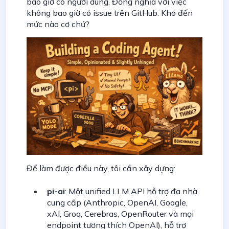
bao giờ có người dùng. Đồng nghĩa với việc
không bao giờ có issue trên GitHub. Khó đến
mức nào cơ chứ?
Để làm được điều này, tôi cần xây dựng:
pi-ai
: Một unified LLM API hỗ trợ đa nhà
cung cấp (Anthropic, OpenAI, Google,
xAI, Groq, Cerebras, OpenRouter và mọi
endpoint tương thích OpenAI), hỗ trợ