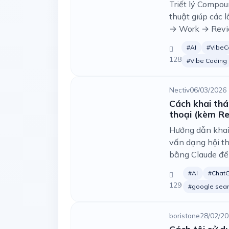
Triết lý Compou
thuật giúp các 
→ Work → Revi
#AI
#VibeC
128
#Vibe Coding
Nectiv
06/03/2026 
Cách khai thá
thoại (kèm R
Hướng dẫn khai 
vấn dạng hội th
bằng Claude để t
#AI
#Chat
129
#google sear
boristane
28/02/20