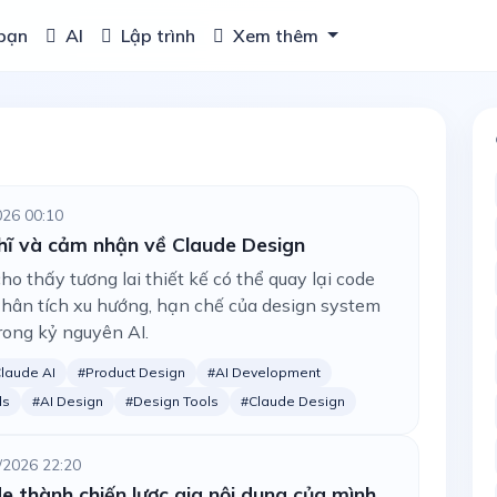
bạn
AI
Lập trình
Xem thêm
026 00:10
hĩ và cảm nhận về Claude Design
ho thấy tương lai thiết kế có thể quay lại code
Phân tích xu hướng, hạn chế của design system
trong kỷ nguyên AI.
laude AI
#Product Design
#AI Development
ds
#AI Design
#Design Tools
#Claude Design
/2026 22:20
de thành chiến lược gia nội dung của mình