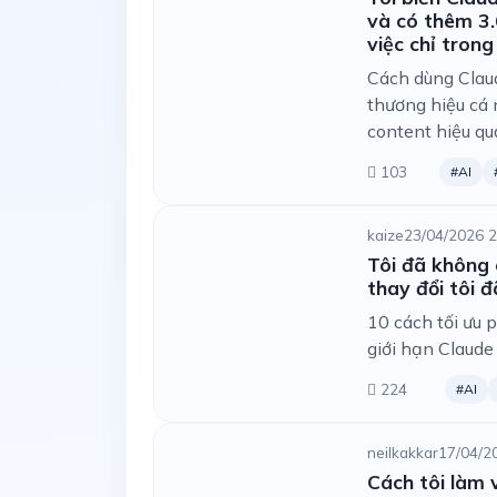
và có thêm 3.
việc chỉ tron
Cách dùng Claud
thương hiệu cá 
content hiệu qu
103
#AI
kaize
23/04/2026 2
Tôi đã không 
thay đổi tôi 
10 cách tối ưu 
giới hạn Claude
224
#AI
neilkakkar
17/04/2
Cách tôi làm 