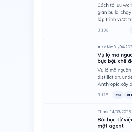
Cách tối ưu wor
gian build, chạ
lập trình vượt tr
106
Alex Kim
01/04/202
Vụ lộ mã nguồ
bực bội, chế 
Vụ lộ mã nguồn 
distillation, u
Anthropic xây d
118
#AI
#L
Thariq
14/03/2026
Bài học từ vi
một agent