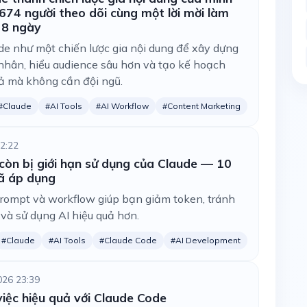
674 người theo dõi cùng một lời mời làm
g 8 ngày
e như một chiến lược gia nội dung để xây dựng
nhân, hiểu audience sâu hơn và tạo kế hoạch
ả mà không cần đội ngũ.
#Claude
#AI Tools
#AI Workflow
#Content Marketing
2:22
còn bị giới hạn sử dụng của Claude — 10
đã áp dụng
prompt và workflow giúp bạn giảm token, tránh
 và sử dụng AI hiệu quả hơn.
#Claude
#AI Tools
#Claude Code
#AI Development
026 23:39
việc hiệu quả với Claude Code