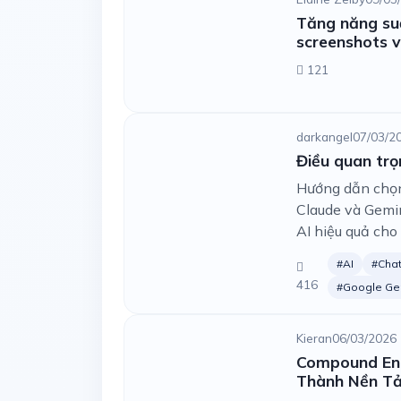
Tăng năng su
screenshots 
121
darkangel
07/03/2
Điều quan trọ
Hướng dẫn chọn
Claude và Gemin
AI hiệu quả cho 
#AI
#Cha
416
#Google Ge
Kieran
06/03/2026 
Compound Engi
Thành Nền Tả