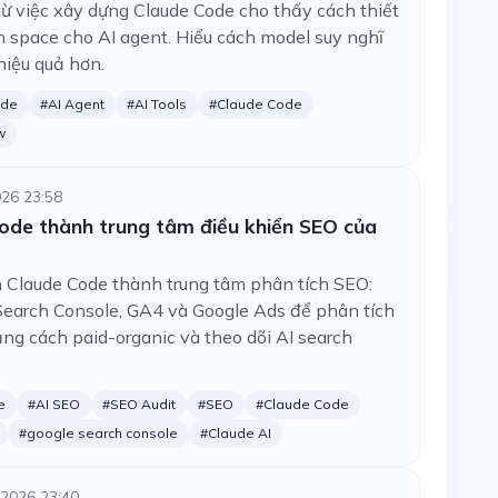
ừ việc xây dựng Claude Code cho thấy cách thiết
on space cho AI agent. Hiểu cách model suy nghĩ
hiệu quả hơn.
ude
#AI Agent
#AI Tools
#Claude Code
w
026 23:58
ode thành trung tâm điều khiển SEO của
 Claude Code thành trung tâm phân tích SEO:
Search Console, GA4 và Google Ads để phân tích
oảng cách paid-organic và theo dõi AI search
e
#AI SEO
#SEO Audit
#SEO
#Claude Code
#google search console
#Claude AI
/2026 23:40