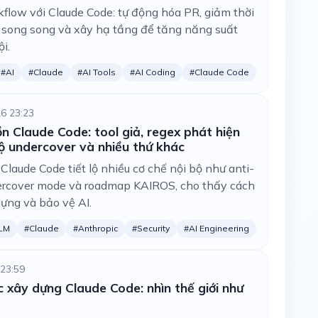
kflow với Claude Code: tự động hóa PR, giảm thời
y song song và xây hạ tầng để tăng năng suất
ội.
#AI
#Claude
#AI Tools
#AI Coding
#Claude Code
6 23:23
n Claude Code: tool giả, regex phát hiện
độ undercover và nhiều thứ khác
Claude Code tiết lộ nhiều cơ chế nội bộ như anti-
ndercover mode và roadmap KAIROS, cho thấy cách
ựng và bảo vệ AI.
LM
#Claude
#Anthropic
#Security
#AI Engineering
 23:59
ệc xây dựng Claude Code: nhìn thế giới như