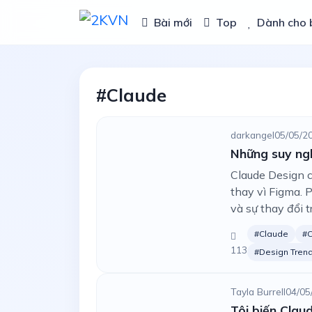
Bài mới
Top
Dành cho 
#Claude
darkangel
05/05/2
Những suy ng
Claude Design c
thay vì Figma. 
và sự thay đổi 
#Claude
#C
113
#Design Tren
Tayla Burrell
04/05
Tôi biến Clau