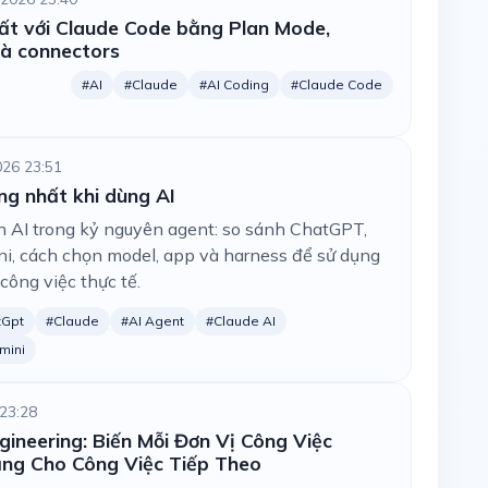
ất với Claude Code bằng Plan Mode,
và connectors
#AI
#Claude
#AI Coding
#Claude Code
026 23:51
ng nhất khi dùng AI
 AI trong kỷ nguyên agent: so sánh ChatGPT,
i, cách chọn model, app và harness để sử dụng
công việc thực tế.
tGpt
#Claude
#AI Agent
#Claude AI
mini
23:28
neering: Biến Mỗi Đơn Vị Công Việc
ng Cho Công Việc Tiếp Theo