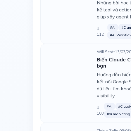
Những bài học t
kế tool và acti
giúp xây agent 
#AI
#Cla
112
#AI Workflo
Will Scott
13/03/2
Biến Claude C
bạn
Hướng dẫn biến
kết nối Google 
dữ liệu, tìm kh
visibility.
#AI
#Claud
103
#ai marketing
Elaine Zelby
09/03