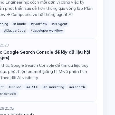
nd Engineering: cách mỗi đơn vị công việc kỹ
lần phát triển sau dễ hơn thông qua vòng lặp Plan
ew → Compound và hệ thống agent AI.
oding
#Claude
#Workflow
#AI Agent
#Claude Code
#developer workflow
21:23
c Google Search Console để lấy dữ liệu hội
egex)
thác Google Search Console để tìm dữ liệu truy
oại, phát hiện prompt giống LLM và phân tích
heo dõi AI visibility.
Gpt
#Claude
#AI SEO
#ai marketing
#ai search
ch console
26 21:05