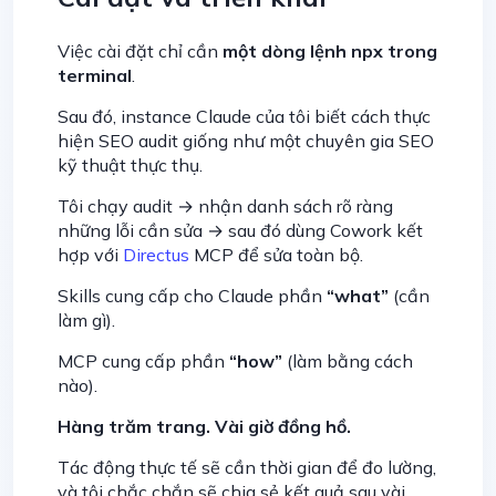
Việc cài đặt chỉ cần
một dòng lệnh npx trong
terminal
.
Sau đó, instance Claude của tôi biết cách thực
hiện SEO audit giống như một chuyên gia SEO
kỹ thuật thực thụ.
Tôi chạy audit → nhận danh sách rõ ràng
những lỗi cần sửa → sau đó dùng Cowork kết
hợp với
Directus
MCP để sửa toàn bộ.
Skills cung cấp cho Claude phần
“what”
(cần
làm gì).
MCP cung cấp phần
“how”
(làm bằng cách
nào).
Hàng trăm trang. Vài giờ đồng hồ.
Tác động thực tế sẽ cần thời gian để đo lường,
và tôi chắc chắn sẽ chia sẻ kết quả sau vài