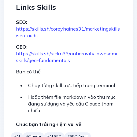
Links Skills
SEO:
https://skills.sh/coreyhaines31/marketingskills
/seo-audit
GEO:
https://skills.sh/sickn33/antigravity-awesome-
skills/geo-fundamentals
Bạn có thể:
Chạy từng skill trực tiếp trong terminal
Hoặc thêm file markdown vào thư mục
đang sử dụng và yêu cầu Claude tham
chiếu
Chúc bạn trải nghiệm vui vẻ!
#AI
#Claude
#AI SEO
#SEO Audit