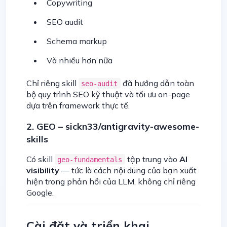
Copywriting
SEO audit
Schema markup
Và nhiều hơn nữa
Chỉ riêng skill
đã hướng dẫn toàn
seo-audit
bộ quy trình SEO kỹ thuật và tối ưu on-page
dựa trên framework thực tế.
2. GEO – sickn33/antigravity-awesome-
skills
Có skill
tập trung vào
AI
geo-fundamentals
visibility
— tức là cách nội dung của bạn xuất
hiện trong phản hồi của LLM, không chỉ riêng
Google.
Cài đặt và triển khai