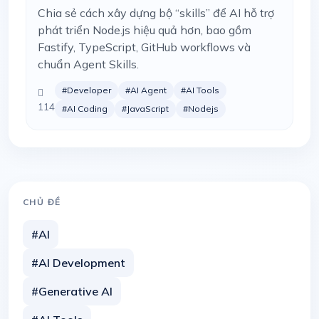
Chia sẻ cách xây dựng bộ “skills” để AI hỗ trợ
phát triển Node.js hiệu quả hơn, bao gồm
Fastify, TypeScript, GitHub workflows và
chuẩn Agent Skills.
#Developer
#AI Agent
#AI Tools
114
#AI Coding
#JavaScript
#Nodejs
CHỦ ĐỀ
#AI
#AI Development
#Generative AI