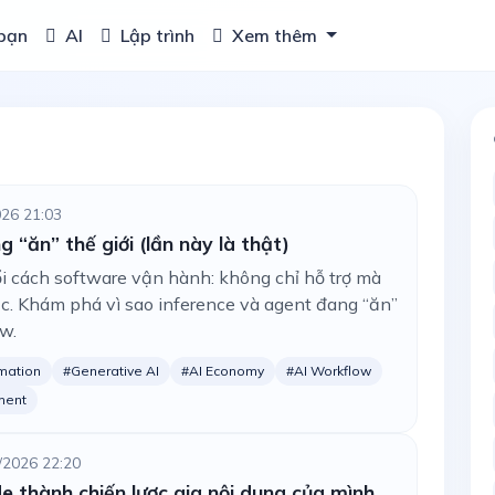
bạn
AI
Lập trình
Xem thêm
026 21:03
 “ăn” thế giới (lần này là thật)
i cách software vận hành: không chỉ hỗ trợ mà
iệc. Khám phá vì sao inference và agent đang “ăn”
w.
mation
#Generative AI
#AI Economy
#AI Workflow
ment
/2026 22:20
de thành chiến lược gia nội dung của mình