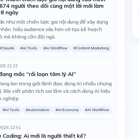
674 người theo dõi cùng một lời mời làm
g 8 ngày
e như một chiến lược gia nội dung để xây dựng
nhân, hiểu audience sâu hơn và tạo kế hoạch
ả mà không cần đội ngũ.
#Claude
#AI Tools
#AI Workflow
#Content Marketing
026 21:23
ang mắc “rối loạn tâm lý AI”
đang lan trong giới lãnh đạo: dùng AI nhiều nhưng
ị. Bài viết phân tích sai lầm và cách dùng AI hiệu
h nghiệp.
#AI Tools
#Automation
#AI Economy
#AI Workflow
2026 22:51
 Coding: Ai mới là người thiết kế?