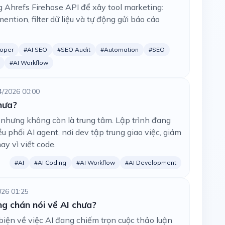
Ahrefs Firehose API để xây tool marketing:
ention, filter dữ liệu và tự động gửi báo cáo
oper
#AI SEO
#SEO Audit
#Automation
#SEO
#AI Workflow
4/2026 00:00
hưa?
nhưng không còn là trung tâm. Lập trình đang
u phối AI agent, nơi dev tập trung giao việc, giám
ay vì viết code.
#AI
#AI Coding
#AI Workflow
#AI Development
026 01:25
ng chán nói về AI chưa?
iện về việc AI đang chiếm trọn cuộc thảo luận