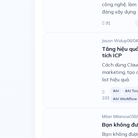
công nghệ, làm 
đáng xây dựng.
91
Jason Widup
06/04
Tăng hiệu quả
tích ICP
Cách dùng Claud
marketing, tạo 
list hiệu quả.
#AI
#AI Too
103
#AI Workflow
Milan Milanović
06/
Bạn không đượ
Bạn không được 