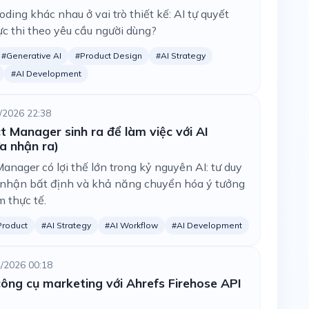
ding khác nhau ở vai trò thiết kế: AI tự quyết
ực thi theo yêu cầu người dùng?
#Generative AI
#Product Design
#AI Strategy
#AI Development
/2026 22:38
t Manager sinh ra để làm việc với AI
a nhận ra)
anager có lợi thế lớn trong kỷ nguyên AI: tư duy
p nhận bất định và khả năng chuyển hóa ý tưởng
 thực tế.
Product
#AI Strategy
#AI Workflow
#AI Development
/2026 00:18
công cụ marketing với Ahrefs Firehose API