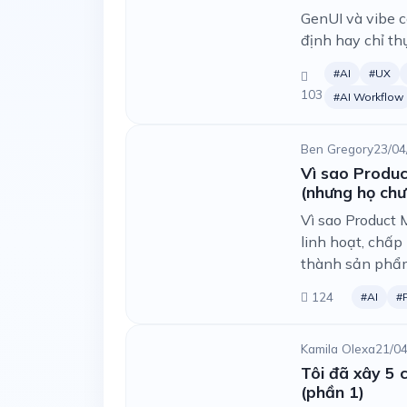
GenUI và vibe co
định hay chỉ th
#AI
#UX
103
#AI Workflow
Ben Gregory
23/04
Vì sao Produc
(nhưng họ chư
Vì sao Product M
linh hoạt, chấ
thành sản phẩm
124
#AI
#
Kamila Olexa
21/04
Tôi đã xây 5 
(phần 1)