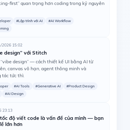
nking-first” quan trọng hơn coding trong kỷ nguyên
eloper
#Lập trình với AI
#AI Workflow
mming
4/2026 15:02
be design” với Stitch
u “vibe design” — cách thiết kế UI bằng AI từ
iên, canvas vô hạn, agent thông minh và
tác tức thì.
loper
#AI Tools
#Generative AI
#Product Design
#AI Design
6 23:13
tốc độ viết code là vấn đề của mình — bạn
ề lớn hơn