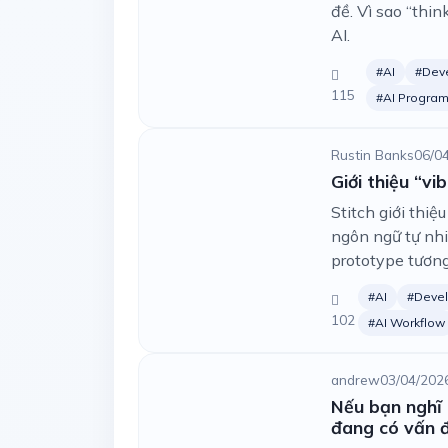
đề. Vì sao “thi
AI.
#AI
#Dev
115
#AI Progra
Rustin Banks
06/0
Giới thiệu “vi
Stitch giới thiệ
ngôn ngữ tự nh
prototype tương 
#AI
#Deve
102
#AI Workflow
andrew
03/04/202
Nếu bạn nghĩ 
đang có vấn đ