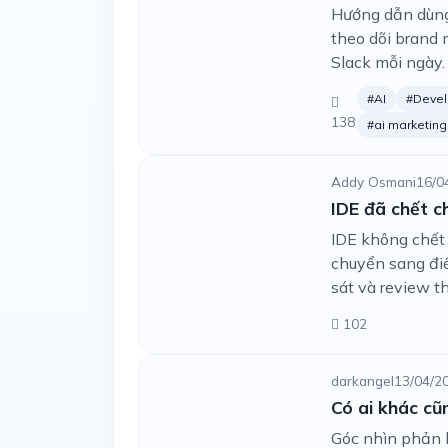
Hướng dẫn dùng 
theo dõi brand m
Slack mỗi ngày.
#AI
#Devel
138
#ai marketing
Addy Osmani
16/0
IDE đã chết c
IDE không chết 
chuyển sang điề
sát và review th
102
darkangel
13/04/2
Có ai khác cũ
Góc nhìn phản b