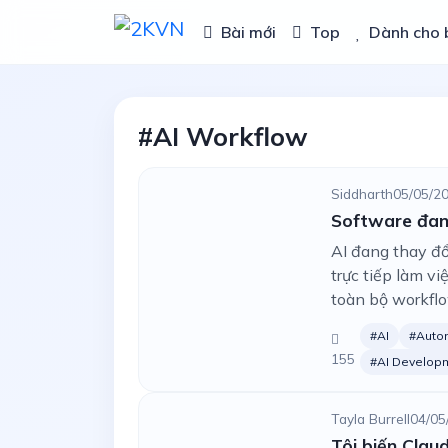
Bài mới
Top
Dành cho 
#AI Workflow
Siddharth
05/05/2
Software đang
AI đang thay đổ
trực tiếp làm v
toàn bộ workflo
#AI
#Auto
155
#AI Develop
Tayla Burrell
04/05
Tôi biến Clau