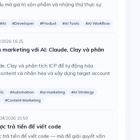
lu mờ giá trị sản phẩm và những thứ thực sự
#AI
#Developer
#Product
#AI Tools
#AI Workflow
/2026 16:25
 marketing với AI: Claude, Clay và phân
e, Clay và phân tích ICP để tự động hóa
content cá nhân hóa và xây dựng target account
ls
#Automation
#ai marketing
#AI Strategy
#Content Marketing
04/2026 15:50
c trả tiền để viết code
trả tiền để viết code — mà để giải quyết vấn