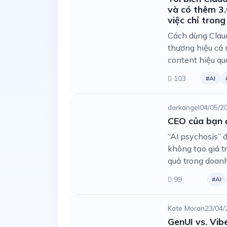
và có thêm 3.
việc chỉ tron
Cách dùng Claud
thương hiệu cá 
content hiệu qu
103
#AI
darkangel
04/05/2
CEO của bạn đ
“AI psychosis” 
không tạo giá tr
quả trong doan
99
#AI
Kate Moran
23/04/
GenUI vs. Vibe