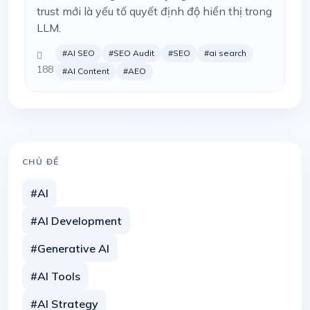
trust mới là yếu tố quyết định độ hiển thị trong
LLM.
#AI SEO
#SEO Audit
#SEO
#ai search
188
#AI Content
#AEO
CHỦ ĐỀ
#AI
#AI Development
#Generative AI
#AI Tools
#AI Strategy