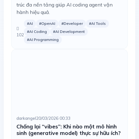
trúc đa nền tảng giúp AI coding agent vận
hành hiệu quả.
#AI
#OpenAI
#Developer
#AI Tools
#AI Coding
#AI Development
102
#AI Programming
darkangel
20/03/2026 00:33
Chống lại “vibes”: Khi nào một mô hình
sinh (generative model) thực sự hữu ích?