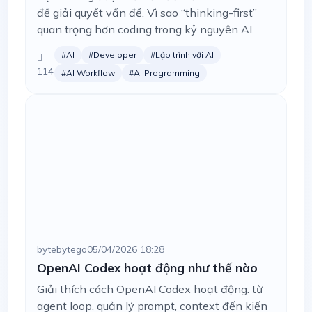
để giải quyết vấn đề. Vì sao “thinking-first”
quan trọng hơn coding trong kỷ nguyên AI.
#AI
#Developer
#Lập trình với AI
114
#AI Workflow
#AI Programming
bytebytego
05/04/2026 18:28
OpenAI Codex hoạt động như thế nào
Giải thích cách OpenAI Codex hoạt động: từ
agent loop, quản lý prompt, context đến kiến