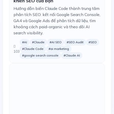
khiển SEO của bạn
Hướng dẫn biến Claude Code thành trung tâm
phân tích SEO: kết nối Google Search Console,
GA4 và Google Ads để phân tích dữ liệu, tìm
khoảng cách paid-organic và theo dõi AI
search visibility.
#AI
#Claude
#AI SEO
#SEO Audit
#SEO
#Claude Code
#ai marketing
103
#google search console
#Claude AI