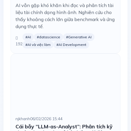
AI vẫn gặp khó khăn khi đọc và phân tích tài
liệu tài chính dạng hình ảnh. Nghiên cứu cho
thấy khoảng cách lớn giữa benchmark và ứng
dụng thực tế.
#AI
#datascience
#Generative AI
192
#AI và việc làm
#AI Development
njkhanh
06/02/2026 15:44
Cái bẫy “LLM-as-Analyst”: Phân tích kỹ